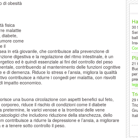
o di obesità
Ha
tà fisica
30 
re malattie
Sei
, diabete,
bal
 tumore come
Ins
e il
Con
ea in età giovanile, che contribuisce alla prevenzione di
funzione digestiva e la regolazione del ritmo intestinale, è un
Pl
rgetico ed è quindi essenziale ai fini del controllo del peso
21 
e mentale, contribuendo al mantenimento delle funzioni cognitive
Buo
e e di demenza. Riduce lo stress e l’ansia, migliora la qualità
per
ivo contribuisce a ridurre i congedi per malattia, con risvolti
pre
e di impatto economico.
leg
Tr
vorisce una buona circolazione con aspetti benefici sul feto,
29 
 corporeo, riduce il rischio di condizioni come il diabete
Tri
a pretermine, le varici venose e la trombosi delle vene
Gru
psicologici che includono riduzione della stanchezza, dello
Ita
m contribuisce a ridurre la depressione e l’ansia, a migliorare
 e a tenere sotto controllo il peso.