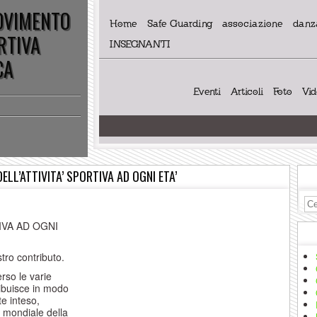
MOVIMENTO
Home
Safe Guarding
associazione
danza
RTIVA
INSEGNANTI
CA
Eventi
Articoli
Foto
Vi
ELL’ATTIVITA’ SPORTIVA AD OGNI ETA’
IVA AD OGNI
stro contributo.
erso le varie
ribuisce in modo
te inteso,
 mondiale della