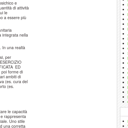
psichico e
antità di attività
ui le
no a essere più
nitaria
ca integrata nella
o. In una realtà
i, per
di ESERCIZIO
IFICATA ED
oi forme di
ri ambiti di
tiva (es. cura del
orto (es.
are le capacità
a e rappresenta
ale. Uno stile
 ad una corretta