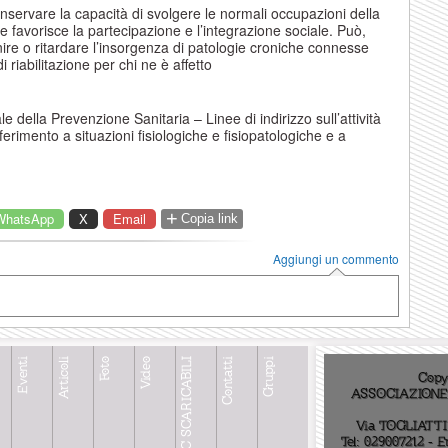
 conservare la capacità di svolgere le normali occupazioni della
 e favorisce la partecipazione e l’integrazione sociale. Può,
venire o ritardare l’insorgenza di patologie croniche connesse
i riabilitazione per chi ne è affetto
 della Prevenzione Sanitaria – Linee di indirizzo sull’attività
riferimento a situazioni fisiologiche e fisiopatologiche e a
+
WhatsApp
X
Email
Copia link
Aggiungi un commento
Eventi
Articoli
Foto
Video
DOC SCARICABILI
Contatti
Gruppi
Copy
ASSOCIAZIONE 
Via TOGLIATTI, 
Tel: 029007212 - 