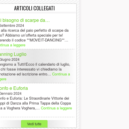
ARTICOLI COLLEGATI
i bisogno di scarpe da…
Settembre 2024
 alla ricerca del paio perfetto di scarpe da
lo? Abbiamo un’offerta speciale per te!
erendo il codice **MOVEIT-DANCING**…
tinua a leggere
anning Luglio
Giugno 2024
ngiorno a Tutti!Ecco il calendario di luglio,
 chi fosse interessato vi chiediamo la
notazione ed iscrizione entro…
Continua a
gere
ionfo e Euforia
Gennaio 2024
onfo e Euforia: Le Straordinarie Vittorie dei
ppi di Danza alla Prima Tappa della Coppa
lia a Voghera Voghera,…
Continua a leggere
Vedi tutte