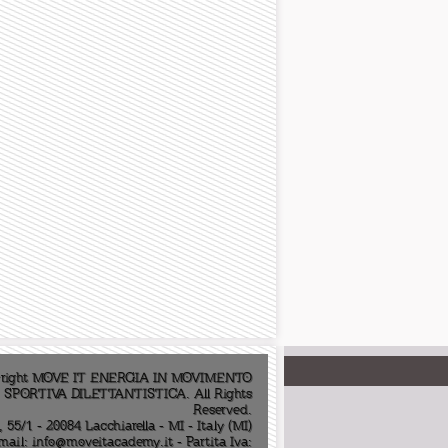
right MOVE IT ENERGIA IN MOVIMENTO
SPORTIVA DILETTANTISTICA. All Rights
Reserved.
55/1 - 20084 Lacchiarella - MI - Italy (MI)
Email:
info@moveitacademy.it
- Partita Iva: