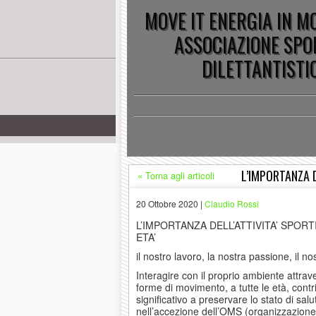
MOVE IT ENERGIA IN 
ASSOCIAZIONE SPO
DILETTANTISTI
L’IMPORTANZA D
« Torna agli articoli
20 Ottobre 2020 |
Claudio Rossi
L’IMPORTANZA DELL’ATTIVITA’ SPORT
ETA’
il nostro lavoro, la nostra passione, il no
Interagire con il proprio ambiente attrav
forme di movimento, a tutte le età, cont
significativo a preservare lo stato di salu
nell’accezione dell’OMS (organizzazione