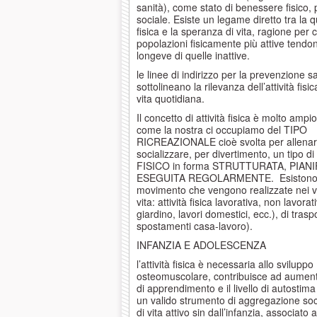
sanità), come stato di benessere fisico, 
sociale. Esiste un legame diretto tra la qu
fisica e la speranza di vita, ragione per c
popolazioni fisicamente più attive tendo
longeve di quelle inattive.
le linee di indirizzo per la prevenzione sa
sottolineano la rilevanza dell’attività fisi
vita quotidiana.
Il concetto di attività fisica è molto ampi
come la nostra ci occupiamo del TIPO
RICREAZIONALE cioè svolta per allenars
socializzare, per divertimento, un tipo 
FISICO in forma STRUTTURATA, PIAN
ESEGUITA REGOLARMENTE. Esistono p
movimento che vengono realizzate nei va
vita: attività fisica lavorativa, non lavora
giardino, lavori domestici, ecc.), di trasp
spostamenti casa-lavoro).
INFANZIA E ADOLESCENZA
l’attività fisica è necessaria allo sviluppo
osteomuscolare, contribuisce ad aument
di apprendimento e il livello di autostim
un valido strumento di aggregazione soci
di vita attivo sin dall’infanzia, associato