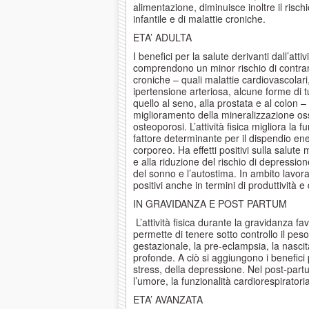
alimentazione, diminuisce inoltre il rischi
infantile e di malattie croniche.
ETA’ ADULTA
I benefici per la salute derivanti dall’attivi
comprendono un minor rischio di contrar
croniche – quali malattie cardiovascolari
ipertensione arteriosa, alcune forme di
quello al seno, alla prostata e al colon – 
miglioramento della mineralizzazione oss
osteoporosi. L’attività fisica migliora la 
fattore determinante per il dispendio ene
corporeo. Ha effetti positivi sulla salut
e alla riduzione del rischio di depression
del sonno e l’autostima. In ambito lavorat
positivi anche in termini di produttività 
IN GRAVIDANZA E POST PARTUM
L’attività fisica durante la gravidanza fa
permette di tenere sotto controllo il peso
gestazionale, la pre-eclampsia, la nascit
profonde. A ciò si aggiungono i benefici 
stress, della depressione. Nel post-partu
l’umore, la funzionalità cardiorespiratoria
ETA’ AVANZATA