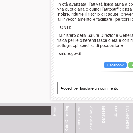
In età avanzata, l’attività fisica aiuta a
vita quotidiana e quindi l’autosufficienza
inoltre, ridurre il rischio di cadute, pre
all’invecchiamento e facilitare i percorsi d
FONTI:
-Ministero della Salute Direzione Generale
fisica per le differenti fasce d’età e con 
sottogruppi specifici di popolazione
-salute.gov.it
Facebook
Accedi per lasciare un commento
Home
Safe Guarding
associazione
danza e ballo
benessere
fitness
INSEGNANTI