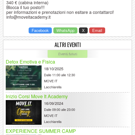
340 € (cabina interna)
Blocca il tuo posto!!!
per informazioni e prenotazioni non esitare a contattarci!
info@moveitacademy.it
Facebook
WhatsApp
X
Email
ALTRI EVENTI
Eventi futuri
Detox Emotiva e Fisica
18/10/2025
Dalle
11:00 alle 12:30
MOVE IT
Lacchiarella
Inizio Corsi Move It Academy
16/09/2024
Dalle
09:00 alle 23:00
MOVE IT
Lacchiarella
EXPERIENCE SUMMER CAMP