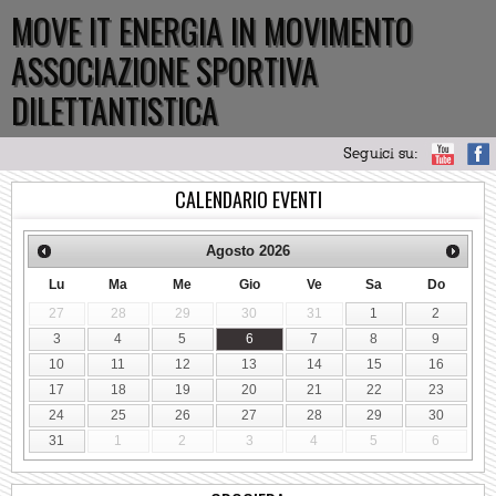
MOVE IT ENERGIA IN MOVIMENTO
ASSOCIAZIONE SPORTIVA
DILETTANTISTICA
Seguici su:
CALENDARIO EVENTI
Agosto
2026
Lu
Ma
Me
Gio
Ve
Sa
Do
27
28
29
30
31
1
2
3
4
5
6
7
8
9
10
11
12
13
14
15
16
17
18
19
20
21
22
23
24
25
26
27
28
29
30
31
1
2
3
4
5
6