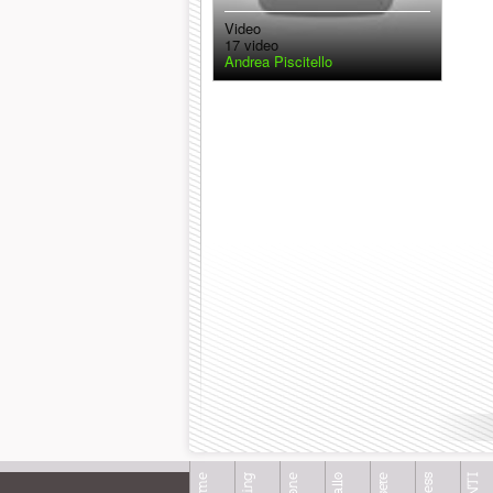
Video
17 video
Andrea Piscitello
Home