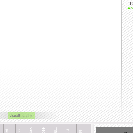
TR
And
visualizza altro
Foto
Video