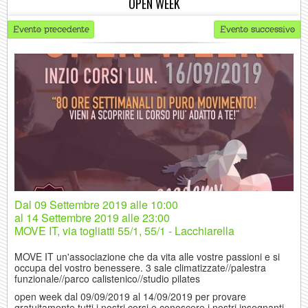
OPEN WEEK
Evento precedente
Evento successivo
Dal 09 Settembre 2019
alle 10:00
al
14 Settembre 2019
alle 23:00
MOVE IT, via togliatti 55/1, 55/1 - Lacchiarella
MOVE IT un'associazione che da vita alle vostre passioni e si
occupa del vostro benessere. 3 sale climatizzate//palestra
funzionale//parco calistenico//studio pilates
open week dal 09/09/2019 al 14/09/2019 per provare
gratuitamente tutti i nostri corsi e conoscere i nostri insegnanti.