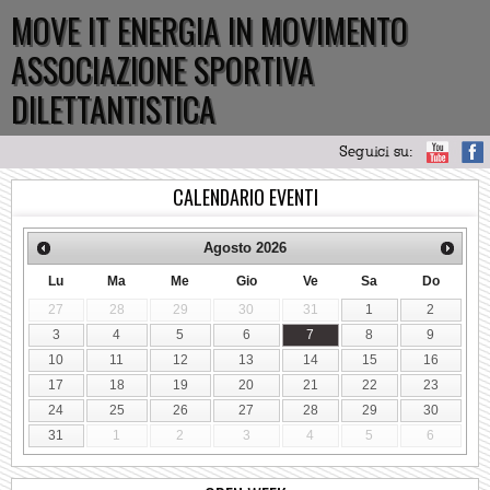
MOVE IT ENERGIA IN MOVIMENTO
ASSOCIAZIONE SPORTIVA
DILETTANTISTICA
Seguici su:
CALENDARIO EVENTI
Agosto
2026
Lu
Ma
Me
Gio
Ve
Sa
Do
27
28
29
30
31
1
2
3
4
5
6
7
8
9
10
11
12
13
14
15
16
17
18
19
20
21
22
23
24
25
26
27
28
29
30
31
1
2
3
4
5
6