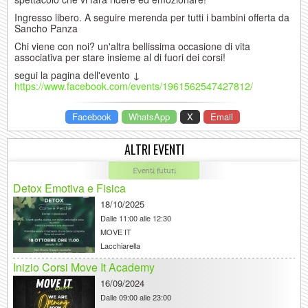
Ingresso libero. A seguire merenda per tutti i bambini offerta da
Sancho Panza
Chi viene con noi? un'altra bellissima occasione di vita
associativa per stare insieme al di fuori dei corsi!
segui la pagina dell'evento ↓
https://www.facebook.com/events/1961562547427812/
Facebook
WhatsApp
X
Email
ALTRI EVENTI
Eventi futuri
Detox Emotiva e Fisica
18/10/2025
Dalle
11:00 alle 12:30
MOVE IT
Lacchiarella
Inizio Corsi Move It Academy
16/09/2024
Dalle
09:00 alle 23:00