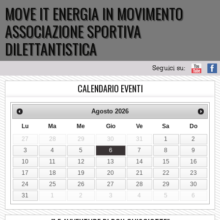
MOVE IT ENERGIA IN MOVIMENTO
ASSOCIAZIONE SPORTIVA
DILETTANTISTICA
Seguici su:
CALENDARIO EVENTI
Agosto
2026
Lu
Ma
Me
Gio
Ve
Sa
Do
27
28
29
30
31
1
2
3
4
5
6
7
8
9
10
11
12
13
14
15
16
17
18
19
20
21
22
23
24
25
26
27
28
29
30
31
1
2
3
4
5
6