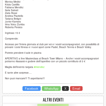
Monica Medici
Krizia Cardillo
Fabiana Mendèz
Ilaria Salvati
Zaira Rossi
Andrea Piscitello
Tatiana Beligni
Junior Kamara
Irina Voicu Zumba
Roberta Persico
Ingresso 15 €
Comprende:
Accesso per l’intera giornata al club per voi e i vostri accompagnatori, con possibilità di
provare i corsi fitness e i nuovi sport come Padel, Beach Tennis e Beach Volley.
Potrete prendere il sole in piscina
APERITIVO a fine Masterclass al Beach Town Milano – Anche i vostri accompagnatori
potranno rilassarsi e godere dellì’aperitivo con un piccolo contributo di 3 €
Maglia dell’evento targata
‪#‎
imendez‬
E tante altre sorprese….
Non puoi mancare!!! Ti aspettiamo!!!
Facebook
WhatsApp
X
Email
ALTRI EVENTI