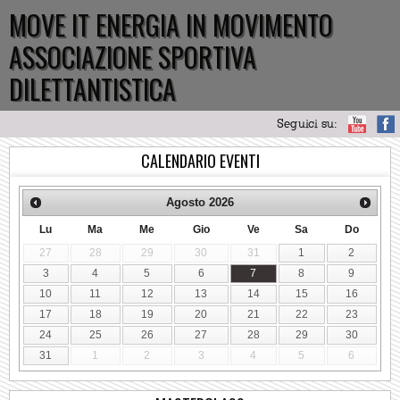
MOVE IT ENERGIA IN MOVIMENTO
ASSOCIAZIONE SPORTIVA
DILETTANTISTICA
Seguici su:
CALENDARIO EVENTI
Agosto
2026
Lu
Ma
Me
Gio
Ve
Sa
Do
27
28
29
30
31
1
2
3
4
5
6
7
8
9
10
11
12
13
14
15
16
17
18
19
20
21
22
23
24
25
26
27
28
29
30
31
1
2
3
4
5
6