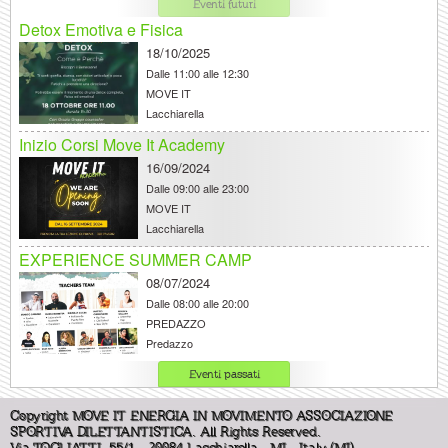
Eventi futuri
Detox Emotiva e Fisica
18/10/2025
Dalle
11:00 alle 12:30
MOVE IT
Lacchiarella
Inizio Corsi Move It Academy
16/09/2024
Dalle
09:00 alle 23:00
MOVE IT
Lacchiarella
EXPERIENCE SUMMER CAMP
08/07/2024
Dalle
08:00 alle 20:00
PREDAZZO
Predazzo
Latin Cruise Primavera
Eventi passati
25/04/2023
Copyright MOVE IT ENERGIA IN MOVIMENTO ASSOCIAZIONE
Dalle
08:36 alle 10:36
SPORTIVA DILETTANTISTICA. All Rights Reserved.
MOVE IT
Via TOGLIATTI, 55/1 - 20084 Lacchiarella - MI - Italy (MI)