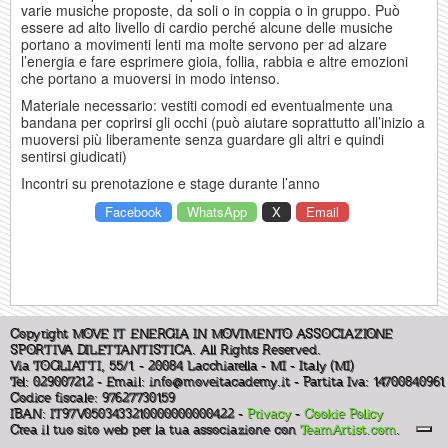
varie musiche proposte, da soli o in coppia o in gruppo. Può
essere ad alto livello di cardio perché alcune delle musiche
portano a movimenti lenti ma molte servono per ad alzare
l’energia e fare esprimere gioia, follia, rabbia e altre emozioni
che portano a muoversi in modo intenso.
Materiale necessario: vestiti comodi ed eventualmente una
bandana per coprirsi gli occhi (può aiutare soprattutto all’inizio a
muoversi più liberamente senza guardare gli altri e quindi
sentirsi giudicati)
Incontri su prenotazione e stage durante l’anno
Facebook
WhatsApp
X
Email
Copyright MOVE IT ENERGIA IN MOVIMENTO ASSOCIAZIONE
SPORTIVA DILETTANTISTICA. All Rights Reserved.
Via TOGLIATTI, 55/1 - 20084 Lacchiarella - MI - Italy (MI)
Tel: 029007212 - Email:
info@moveitacademy.it
- Partita Iva: 14700840961
Codice fiscale: 97627730159
IBAN: IT97V0503433210000000000422 -
Privacy
-
Cookie Policy
Crea il tuo sito web per la tua associazione con
TeamArtist.com
.