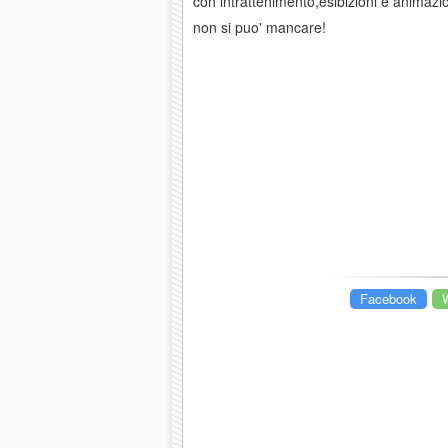
con intrattenimento,esibizioni e animazi
non si puo' mancare!
Facebook