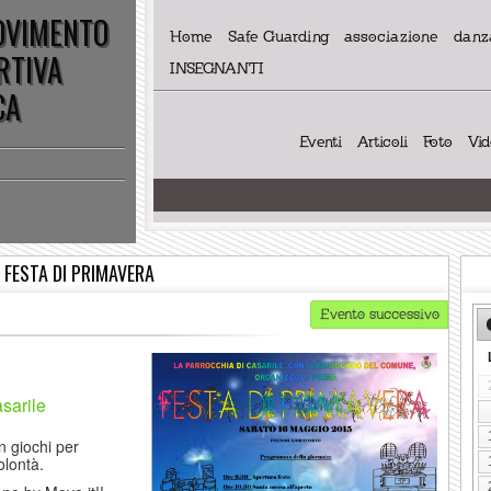
MOVIMENTO
Home
Safe Guarding
associazione
danza
RTIVA
INSEGNANTI
CA
Eventi
Articoli
Foto
Vi
FESTA DI PRIMAVERA
Evento successivo
sarile
n giochi per
olontà.