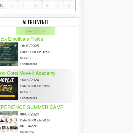
31
1
2
3
4
5
6
ALTRI EVENTI
Eventi futuri
tox Emotiva e Fisica
18/10/2025
Dalle
11:00 alle 12:30
MOVE IT
Lacchiarella
izio Corsi Move It Academy
16/09/2024
Dalle
09:00 alle 23:00
MOVE IT
Lacchiarella
XPERIENCE SUMMER CAMP
08/07/2024
Dalle
08:00 alle 20:00
PREDAZZO
Predazzo