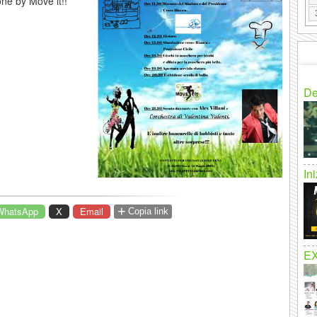
one by Move it!!
De
In
+
WhatsApp
X
Email
Copia link
E