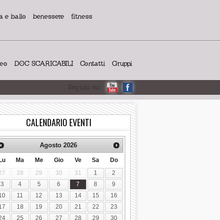
 e ballo
benessere
fitness
deo
DOC SCARICABILI
Contatti
Gruppi
Seguici su:
CALENDARIO EVENTI
Agosto
2026
Lu
Ma
Me
Gio
Ve
Sa
Do
27
28
29
30
31
1
2
3
4
5
6
7
8
9
10
11
12
13
14
15
16
17
18
19
20
21
22
23
24
25
26
27
28
29
30