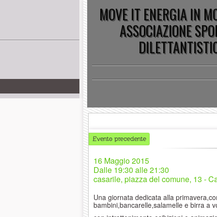
MOVE IT ENERGIA IN 
ASSOCIAZIONE SPO
DILETTANTISTI
Evento precedente
16 Maggio 2015
Dalle
19:30 alle 21:30
casarile, piazza del comune, 13 - Ca
Una giornata dedicata alla primavera,co
bambini,bancarelle,salamelle e birra a v