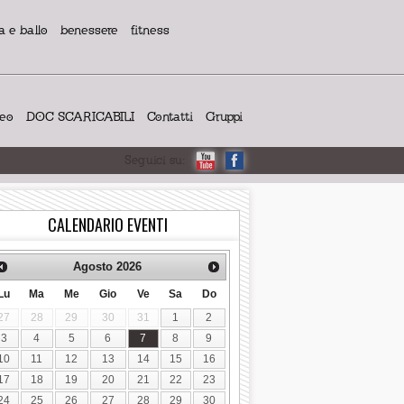
 e ballo
benessere
fitness
deo
DOC SCARICABILI
Contatti
Gruppi
Seguici su:
CALENDARIO EVENTI
Agosto
2026
Lu
Ma
Me
Gio
Ve
Sa
Do
27
28
29
30
31
1
2
3
4
5
6
7
8
9
10
11
12
13
14
15
16
17
18
19
20
21
22
23
24
25
26
27
28
29
30