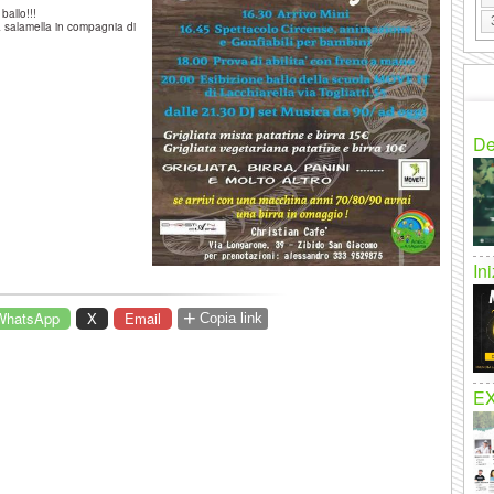
ballo!!!
 salamella in compagnia di
De
In
+
WhatsApp
X
Email
Copia link
E