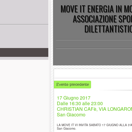
MOVE IT ENERGIA IN 
ASSOCIAZIONE SPO
DILETTANTISTI
Evento precedente
17 Giugno 2017
Dalle
16:30 alle 23:00
CHRISTIAN CAFè, VIA LONGARONE
San Giacomo
LA MOVE IT VI INVITA SABATO 17 GIUGNO ALLA 3'A 
San Giacomo.