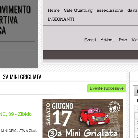
MOVIMENTO
Home
Safe Guarding
associazione
danza
RTIVA
INSEGNANTI
CA
Eventi
Articoli
Foto
Vi
3'A MINI GRIGLIATA
Evento successivo
, 39 - Zibido
MINI GRIGLIATA A Zibido