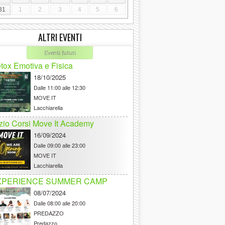
31
1
2
3
4
5
6
ALTRI EVENTI
Eventi futuri
tox Emotiva e Fisica
18/10/2025
Dalle
11:00 alle 12:30
MOVE IT
Lacchiarella
izio Corsi Move It Academy
16/09/2024
Dalle
09:00 alle 23:00
MOVE IT
Lacchiarella
XPERIENCE SUMMER CAMP
08/07/2024
Dalle
08:00 alle 20:00
PREDAZZO
Predazzo