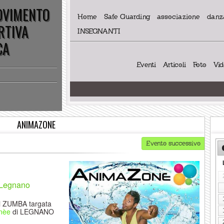
MOVIMENTO
Home
Safe Guarding
associazione
danza
RTIVA
INSEGNANTI
CA
Eventi
Articoli
Foto
Vi
ANIMAZONE
Evento successivo
 Legnano
 ZUMBA targata
anèe
di LEGNANO