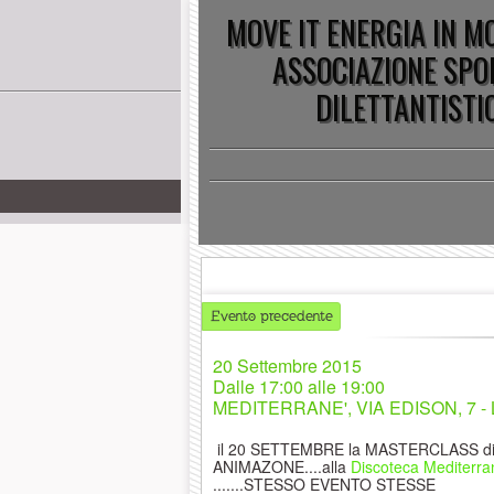
MOVE IT ENERGIA IN 
ASSOCIAZIONE SPO
DILETTANTISTI
Evento precedente
20 Settembre 2015
Dalle
17:00 alle 19:00
MEDITERRANE', VIA EDISON, 7 -
il 20 SETTEMBRE la MASTERCLASS di
ANIMAZONE....alla
Discoteca Mediterr
.......STESSO EVENTO STESSE