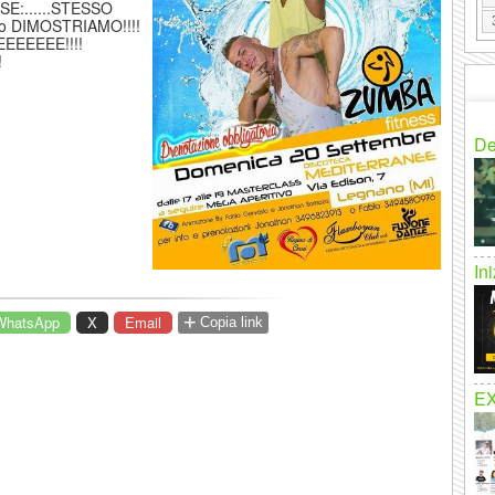
E:......STESSO
lo DIMOSTRIAMO!!!!
EEEEEEE!
!!!
!
De
In
+
WhatsApp
X
Email
Copia link
E