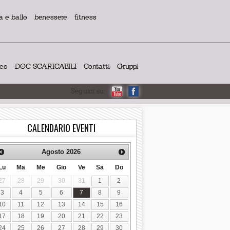
 e ballo
benessere
fitness
deo
DOC SCARICABILI
Contatti
Gruppi
Seguici su:
CALENDARIO EVENTI
Agosto
2026
Lu
Ma
Me
Gio
Ve
Sa
Do
27
28
29
30
31
1
2
3
4
5
6
7
8
9
10
11
12
13
14
15
16
17
18
19
20
21
22
23
24
25
26
27
28
29
30