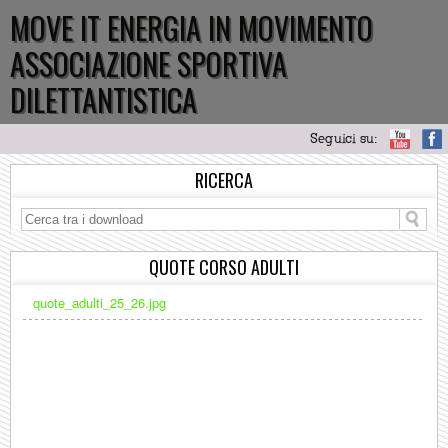
MOVE IT ENERGIA IN MOVIMENTO
ASSOCIAZIONE SPORTIVA
DILETTANTISTICA
Seguici su:
RICERCA
QUOTE CORSO ADULTI
quote_adulti_25_26.jpg