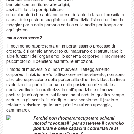
bambini con un ritorno alle origini,
anzi all’infanzia per ripristinare
schemi motori che abbiamo perso durante la fase di crescita a
causa delle posture sbagliate e dell’inattività fisica che tiene la
maggior parte delle persone sedute sulla sedia per troppe ore
ogni giorno.
ma a cosa serve?
Il movimento rappresenta un importantissimo processo di
crescita, è il canale attraverso cui maturano e si strutturano le
altre funzioni dell’organismo: lo schema corporeo, il movimento
psicomotorio, il pensiero astratto, le emozioni.
Il modo di muoversi o di non muoversi, l’atteggiamento
corporeo, l’inibizione e/o l’attivazione nel movimento, non sono
altro che espressione della personalità di un individuo. La linea
evolutiva che porta il neonato dalla posizione orizzontale a
quella verticale è caratterizzata dall’apparizione di nuove
posture (supino/prono, sul fianco, semi-seduto, quattro zampe,
seduto, in ginocchio, in piedi), e nuovi spostamenti (ruotare,
rotolare, strisciare, gattonare, primi passi con appoggio,
camminare).
Perché non ritornare/recuperare schemi
motori “neonatali” per sostenere il controllo
posturale e delle capacità coordinative al
nostro “giorno d’oggi”?